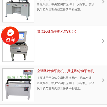
冷暖风机、中央空调贯流风叶、风帘机、贯流
风叶及与空调类似工件的平衡校正。
贯流风机动平衡机YYZ-1.0
空调风叶动平衡机，贯流风轮动平衡机
主要适用于分体空调机贯流风轮、汽车空调、
冷暖风机、中央空调贯流风叶、风帘机、贯流
风叶及与空调类似工件的平衡校正。