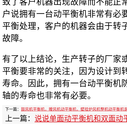
致了客户机器出现故障而不能正
户说拥有一台动平衡机非常有必
平衡处理，客户的机器会由于转
故障。
有了以上结论，生产转子的厂家
平衡要非常的关注，因为设计到
寿命。因此，拥有一台动平衡机
轴的寿命也非常有必要。
下一篇：
鼓风机平衡机，暧风机动平衡机，壁挂炉风机整机动平衡机
上一篇：
说说单面动平衡机和双面动