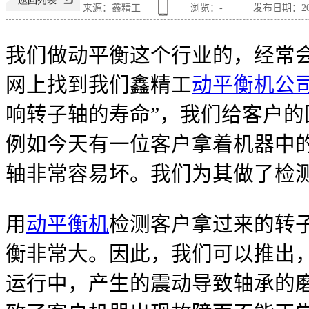
来源：鑫精工
浏览：
-
发布日期：2017
我们做动平衡这个行业的，经常
网上找到我们鑫精工
动平衡机公
响转子轴的寿命”，我们给客户的
例如今天有一位客户拿着机器中
轴非常容易坏。我们为其做了检
用
动平衡机
检测客户拿过来的转
衡非常大。因此，我们可以推出
运行中，产生的震动导致轴承的