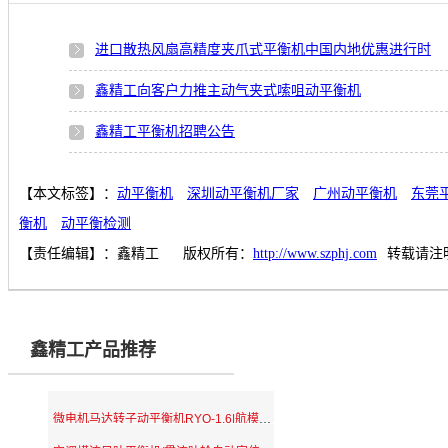
进口散热风扇高精度夹爪式平衡机中国内地优惠进行时
鑫精工向客户力推主动气夹式嗦咀动平衡机
鑫精工平衡机招聘公告
【本文标签】：
动平衡机
深圳动平衡机厂家
广州动平衡机
东莞
衡机
动平衡检测
【责任编辑】：
鑫精工
版权所有：
http://www.szphj.com
转载请注
鑫精工产品推荐
微电机马达转子动平衡机RYQ-1.6|航模电机外转子平衡机