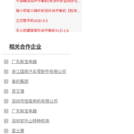
空调横流风叶平衡机/贯流叶轮自动定位平衡机
微小型吸尘器叶轮风叶动平衡机【检测准速度快】
立式数字机AQD-0.5
无人机螺旋桨叶动平衡机YLD-1.6
相关合作企业
广东新宝电器
浙江国雨汽车零配件有限公司
美的集团
意艾蒲
深圳市恒驱电机有限公司
广东新宝电器
深圳安托山特种机电
富士康