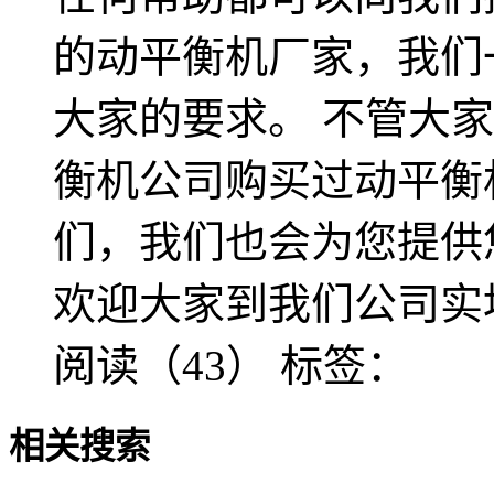
的动平衡机厂家，我们
大家的要求。 不管大
衡机公司购买过动平衡
们，我们也会为您提供
欢迎大家到我们公司实
阅读（43）
标签：
相关搜索