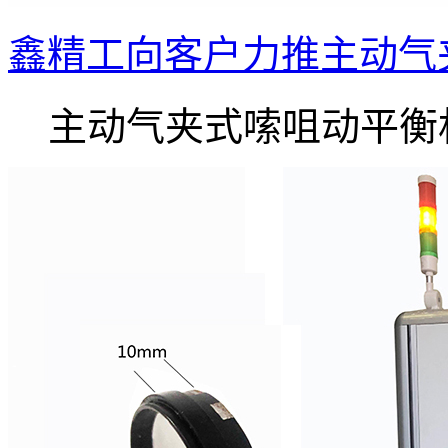
鑫精工向客户力推主动气
主动气夹式嗦咀动平衡机.