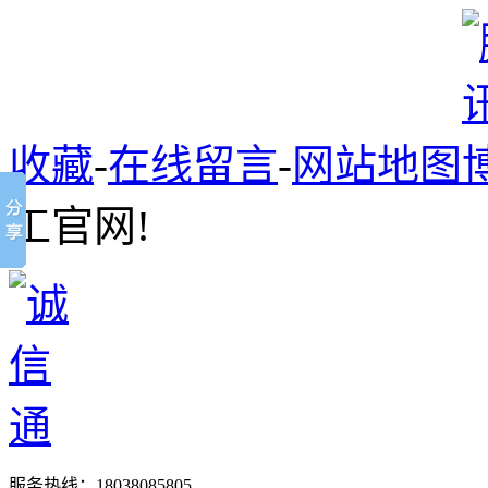
收藏
-
在线留言
-
网站地图
工官网!
服务热线：
18038085805