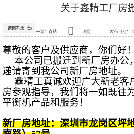
关于鑫精工厂房
来源：鑫精工
浏览：
-
发布日期：2021
尊敬的客户及供应商，你们好
本公司已
搬迁到新厂房办公
递请寄到我公司新厂房地址。
鑫精工真诚欢迎广大新老客
房参观指导，我们将一如既往
平衡机产品和服务！
新厂房地址：深圳市龙岗区坪
南路）
57
号