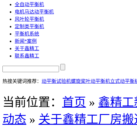
全自动平衡机
电机马达动平衡机
风叶轮平衡机
定制类平衡机
平衡机系统
新闻*案例
关于鑫精工
联系鑫精工
热搜关键词推荐：
动平衡试验机
螺旋桨叶动平衡机
立式动平衡
当前位置
：
首页
»
鑫精工
动态
»
关于鑫精工厂房搬